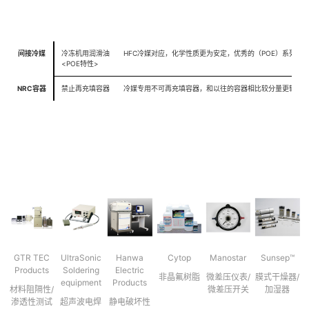
间接冷媒
冷冻机用润滑油
HFC冷媒对应，化学性质更为安定，优秀的（POE）系列
<POE特性>
NRC容器
禁止再充填容器
冷媒专用不可再充填容器，和以往的容器相比较分量更轻，
GTR TEC
UltraSonic
Hanwa
Cytop
Manostar
Sunsep™
Products
Soldering
Electric
非晶氟树脂
微差压仪表/
膜式干燥器/
equipment
Products
材料阻隔性/
微差压开关
加湿器
渗透性测试
超声波电焊
静电破坏性