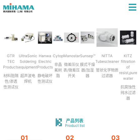
GTR
UltraSonic
Hanwa
Cytop
Manostar
Sunsep™
NITTA
KITZ
TEC
Soldering
Electric
Tubescleaner
filtration
非晶
微差压仪
膜式干燥
Products
equipment
Products
of
氟树
表/微差压
器/加湿
管状化学物质
resist,pure
材料阻隔
超声波电
静电破坏
脂
开关
器
过滤器
water
性/渗透
焊机
性测试仪
性测试仪
抗腐蚀性
纯水过滤
器
产品列表
Product list
01
02
03